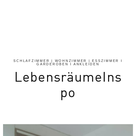
SCHLAFZIMMER | WOHNZIMMER | ESSZIMMER I
GARDEROBEN I ANKLEIDEN
LebensräumeIns
po