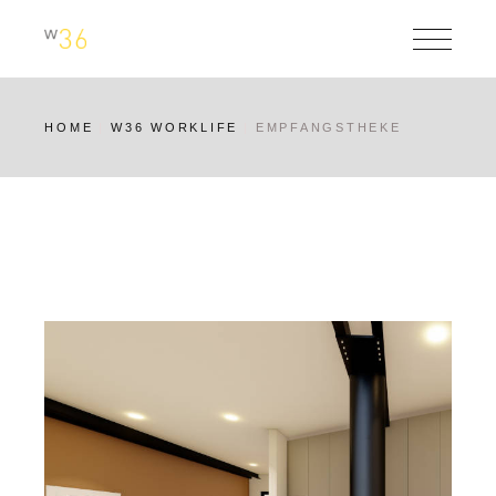
Skip
to
the
content
HOME
W36 WORKLIFE
EMPFANGSTHEKE