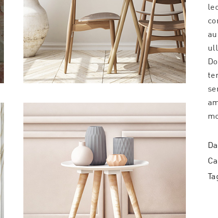
le
co
au
ul
Do
te
se
am
mo
Da
Ca
Ta