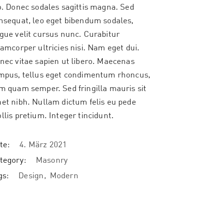
o. Donec sodales sagittis magna. Sed
nsequat, leo eget bibendum sodales,
gue velit cursus nunc. Curabitur
lamcorper ultricies nisi. Nam eget dui.
nec vitae sapien ut libero. Maecenas
mpus, tellus eget condimentum rhoncus,
m quam semper. Sed fringilla mauris sit
et nibh. Nullam dictum felis eu pede
llis pretium. Integer tincidunt.
te:
4. März 2021
tegory:
Masonry
gs:
Design
Modern