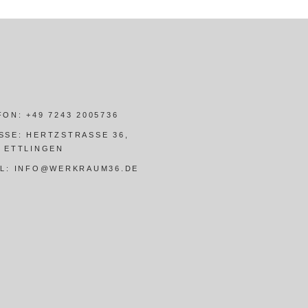
FON:
+49 7243 2005736
SSE:
HERTZSTRASSE 36,
5 ETTLINGEN
IL:
INFO@WERKRAUM36.DE