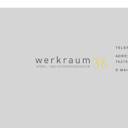
TELE
ADRE
7627
E-MA