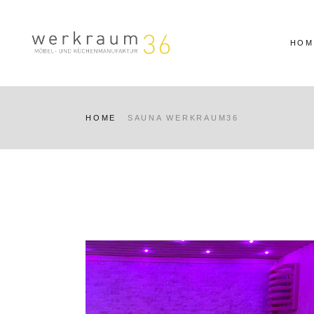
Skip
to
the
content
HOM
HOME
SAUNA WERKRAUM36