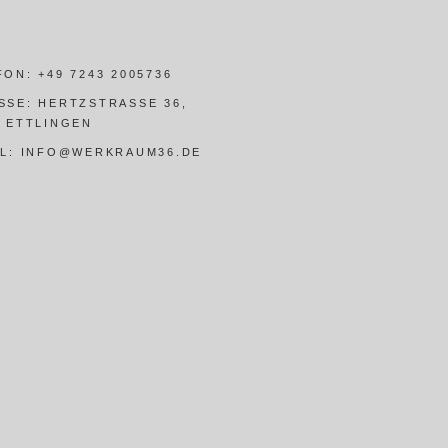
FON:
+49 7243 2005736
SSE:
HERTZSTRASSE 36,
5 ETTLINGEN
IL:
INFO@WERKRAUM36.DE