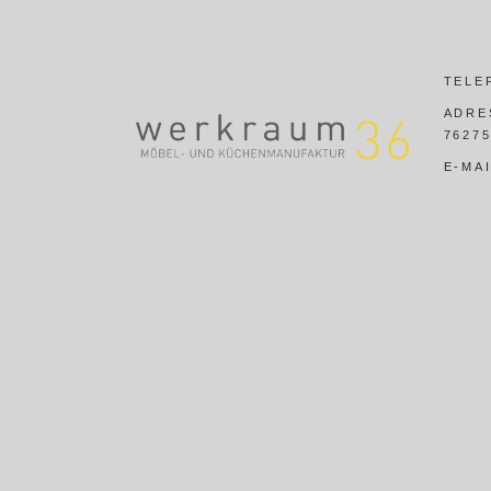
TELE
ADRE
7627
E-MA