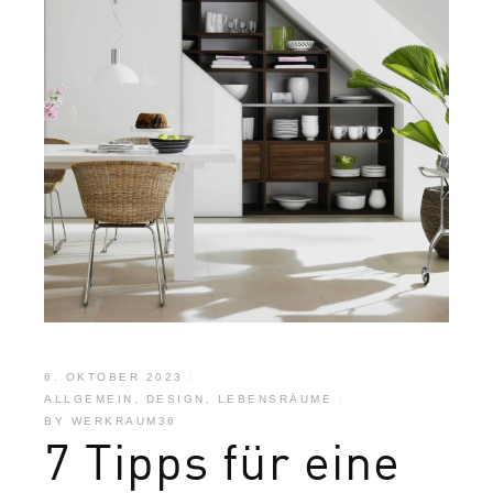
6. OKTOBER 2023
ALLGEMEIN
,
DESIGN
,
LEBENSRÄUME
BY
WERKRAUM36
7 Tipps für eine